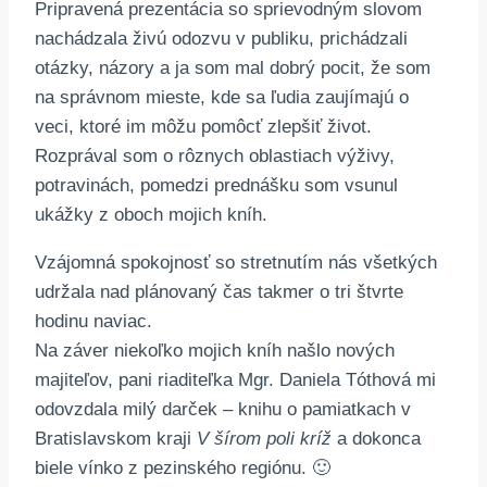
Pripravená prezentácia so sprievodným slovom
nachádzala živú odozvu v publiku, prichádzali
otázky, názory a ja som mal dobrý pocit, že som
na správnom mieste, kde sa ľudia zaujímajú o
veci, ktoré im môžu pomôcť zlepšiť život.
Rozprával som o rôznych oblastiach výživy,
potravinách, pomedzi prednášku som vsunul
ukážky z oboch mojich kníh.
Vzájomná spokojnosť so stretnutím nás všetkých
udržala nad plánovaný čas takmer o tri štvrte
hodinu naviac.
Na záver niekoľko mojich kníh našlo nových
majiteľov, pani riaditeľka Mgr. Daniela Tóthová mi
odovzdala milý darček – knihu o pamiatkach v
Bratislavskom kraji
V šírom poli kríž
a dokonca
biele vínko z pezinského regiónu. 🙂