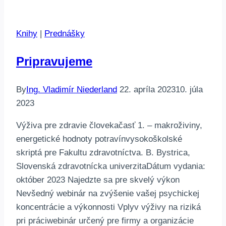
Knihy
|
Prednášky
Pripravujeme
By
Ing. Vladimír Niederland
22. apríla 2023
10. júla
2023
Výživa pre zdravie človekačasť 1. – makroživiny,
energetické hodnoty potravínvysokoškolské
skriptá pre Fakultu zdravotníctva. B. Bystrica,
Slovenská zdravotnícka univerzitaDátum vydania:
október 2023 Najedzte sa pre skvelý výkon
Nevšedný webinár na zvýšenie vašej psychickej
koncentrácie a výkonnosti Vplyv výživy na riziká
pri práciwebinár určený pre firmy a organizácie