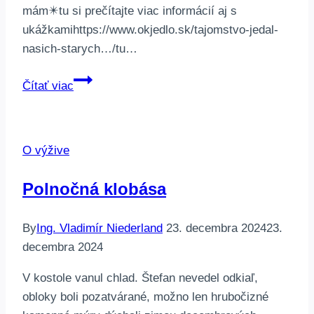
mám✴️tu si prečítajte viac informácií aj s
ukážkamihttps://www.okjedlo.sk/tajomstvo-jedal-
nasich-starych…/tu…
Zákon
Čítať viac
zotrvačnosti
zdravia,
Tajomstvo
O výžive
jedál
našich
Polnočná klobása
starých
mám
By
Ing. Vladimír Niederland
23. decembra 2024
23.
decembra 2024
V kostole vanul chlad. Štefan nevedel odkiaľ,
obloky boli pozatvárané, možno len hrubočizné