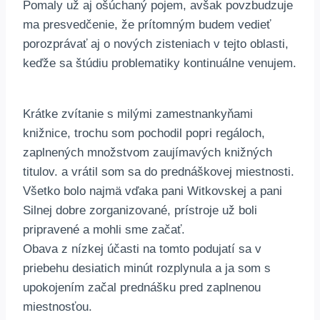
Pomaly už aj ošúchaný pojem, avšak povzbudzuje
ma presvedčenie, že prítomným budem vedieť
porozprávať aj o nových zisteniach v tejto oblasti,
keďže sa štúdiu problematiky kontinuálne venujem.
Krátke zvítanie s milými zamestnankyňami
knižnice, trochu som pochodil popri regáloch,
zaplnených množstvom zaujímavých knižných
titulov. a vrátil som sa do prednáškovej miestnosti.
Všetko bolo najmä vďaka pani Witkovskej a pani
Silnej dobre zorganizované, prístroje už boli
pripravené a mohli sme začať.
Obava z nízkej účasti na tomto podujatí sa v
priebehu desiatich minút rozplynula a ja som s
upokojením začal prednášku pred zaplnenou
miestnosťou.