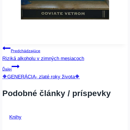
Navigácia
Predchádzajúce
Riziká alkoholu v zimných mesiacoch
v
Ďalej
článku
🔶GENERÁCIA- zlaté roky života🔶
Podobné články / príspevky
Knihy