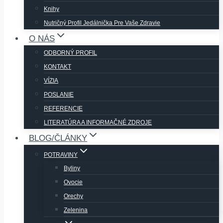
Knihy
Nutričný Profil Jedálnička Pre Vaše Zdravie
O NÁS
ODBORNÝ PROFIL
KONTAKT
VÍZIA
POSLANIE
REFERENCIE
LITERATÚRA A INFORMAČNÉ ZDROJE
BLOG/ČLÁNKY
POTRAVINY
Byliny
Ovocie
Orechy
Zelenina