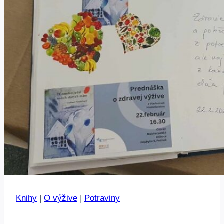
Knihy
|
O výžive
|
Potraviny