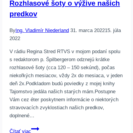
Rozhlasové šoty o výžive našich
predkov
By
Ing. Vladimír Niederland
31. marca 2022
15. júla
2022
V rádiu Regina Stred RTVS v mojom podaní spolu
s redaktorom p. Špilbergerom odznejú krátke
rozhlasové šoty (cca 120 – 150 sekúnd), počas
niekoľkých mesiacov, vždy 2x do mesiaca, v jeden
deň 2x.Podkladom budú poviedky z mojej knihy
Tajomstvo jedála našich starých mám.Postupne
Vám cez éter poskytnem informácie o niektorých
stravovacích zvyklostiach našich predkov,
doplnené…
Rozhlasové
Čítať viac