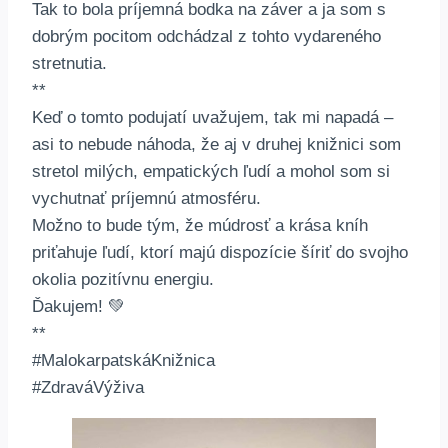
Tak to bola príjemná bodka na záver a ja som s
dobrým pocitom odchádzal z tohto vydareného
stretnutia.
**
Keď o tomto podujatí uvažujem, tak mi napadá –
asi to nebude náhoda, že aj v druhej knižnici som
stretol milých, empatických ľudí a mohol som si
vychutnať príjemnú atmosféru.
Možno to bude tým, že múdrosť a krása kníh
priťahuje ľudí, ktorí majú dispozície šíriť do svojho
okolia pozitívnu energiu.
Ďakujem! 💚
**
#MalokarpatskáKnižnica
#ZdraváVýživa