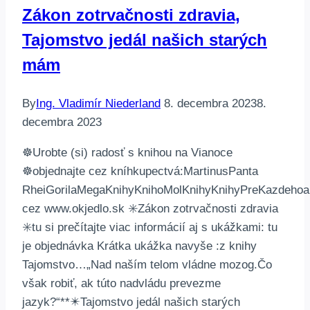
Zákon zotrvačnosti zdravia,
Tajomstvo jedál našich starých
mám
By
Ing. Vladimír Niederland
8. decembra 2023
8.
decembra 2023
☸️Urobte (si) radosť s knihou na Vianoce
☸️objednajte cez kníhkupectvá:MartinusPanta
RheiGorilaMegaKnihyKnihoMolKnihyKnihyPreKazdehoa
cez www.okjedlo.sk ✳️Zákon zotrvačnosti zdravia
✳️tu si prečítajte viac informácií aj s ukážkami: tu
je objednávka Krátka ukážka navyše :z knihy
Tajomstvo…„Nad naším telom vládne mozog.Čo
však robiť, ak túto nadvládu prevezme
jazyk?“**✴️Tajomstvo jedál našich starých