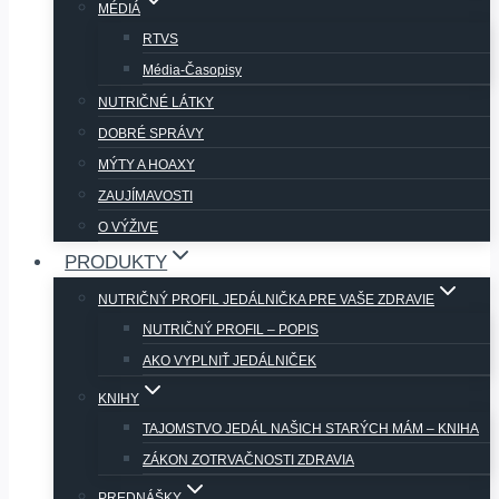
MÉDIÁ
RTVS
Média-Časopisy
NUTRIČNÉ LÁTKY
DOBRÉ SPRÁVY
MÝTY A HOAXY
ZAUJÍMAVOSTI
O VÝŽIVE
PRODUKTY
NUTRIČNÝ PROFIL JEDÁLNIČKA PRE VAŠE ZDRAVIE
NUTRIČNÝ PROFIL – POPIS
AKO VYPLNIŤ JEDÁLNIČEK
KNIHY
TAJOMSTVO JEDÁL NAŠICH STARÝCH MÁM – KNIHA
ZÁKON ZOTRVAČNOSTI ZDRAVIA
PREDNÁŠKY