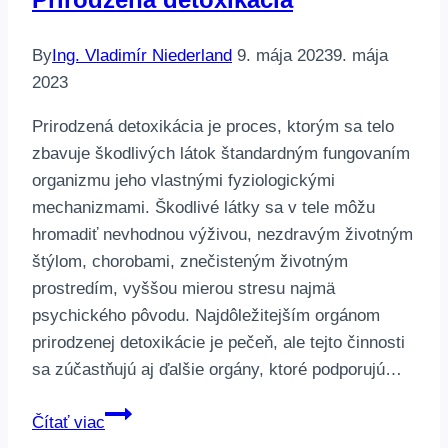
By
Ing. Vladimír Niederland
9. mája 2023
9. mája
2023
Prirodzená detoxikácia je proces, ktorým sa telo
zbavuje škodlivých látok štandardným fungovaním
organizmu jeho vlastnými fyziologickými
mechanizmami. Škodlivé látky sa v tele môžu
hromadiť nevhodnou výživou, nezdravým životným
štýlom, chorobami, znečisteným životným
prostredím, vyššou mierou stresu najmä
psychického pôvodu. Najdôležitejším orgánom
prirodzenej detoxikácie je pečeň, ale tejto činnosti
sa zúčastňujú aj ďalšie orgány, ktoré podporujú…
Prirodzená
Čítať viac
detoxikácia