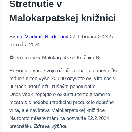
Stretnutie v
Malokarpatskej knižnici
By
Ing. Vladimír Niederland
27. februára 2024
27.
februára 2024
☸️ Stretnutie v Malokarpatskej knižnici ☸️
Pezinok otvára svoju náruč, a hoci toto mestečko
má len niečo vyše 20 000 obyvateľov, víta nás v
uliciach, ktoré ožili rušným popoludním.
Dnes však nepôjde o exkurziu tohto známeho
mesta s dlhodobou tradíciou produkcie dobrého
vína, ale návšteva Malokarpatskej knižnice.
Na tomto mieste mám na pozvanie 22.2.2024
prednášku
Zdravá výživa
.