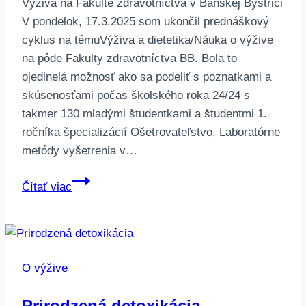
Výživa na Fakulte zdravotníctva v Banskej Bystrici
V pondelok, 17.3.2025 som ukončil prednáškový
cyklus na témuVýživa a dietetika/Náuka o výžive
na pôde Fakulty zdravotníctva BB. Bola to
ojedinelá možnosť ako sa podeliť s poznatkami a
skúsenosťami počas školského roka 24/24 s
takmer 130 mladými študentkami a študentmi 1.
ročníka špecializácií Ošetrovateľstvo, Laboratórne
metódy vyšetrenia v…
Výživa
Čítať viac
na
Fakulte
zdravotníctva
B.Bystrica
O výžive
Prirodzená detoxikácia