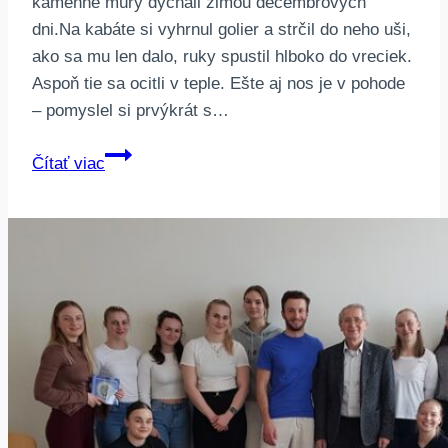
kamenné múry dýchali zimou decembrových
dni.Na kabáte si vyhrnul golier a strčil do neho uši,
ako sa mu len dalo, ruky spustil hlboko do vreciek.
Aspoň tie sa ocitli v teple. Ešte aj nos je v pohode
– pomyslel si prvýkrát s…
Polnočná
Čítať viac
klobása