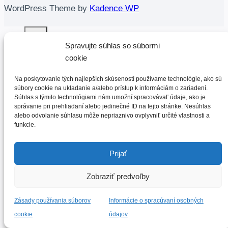
WordPress Theme by
Kadence WP
Spravujte súhlas so súbormi
cookie
Na poskytovanie tých najlepších skúseností používame technológie, ako sú
DOMOV
súbory cookie na ukladanie a/alebo prístup k informáciám o zariadení.
Expand
Súhlas s týmito technológiami nám umožní spracovávať údaje, ako je
Obchod
child
správanie pri prehliadaní alebo jedinečné ID na tejto stránke. Nesúhlas
menu
Knihy
alebo odvolanie súhlasu môže nepriaznivo ovplyvniť určité vlastnosti a
Odborné poradenstvo
funkcie.
Prednášky
Knihy
Prijať
Nutričný profil jedálnička pre vaše zdravie
Expand
O NÁS
child
Zobraziť predvoľby
menu
ODBORNÝ PROFIL
KONTAKT
Zásady používania súborov
Informácie o spracúvaní osobných
VÍZIA
cookie
údajov
POSLANIE